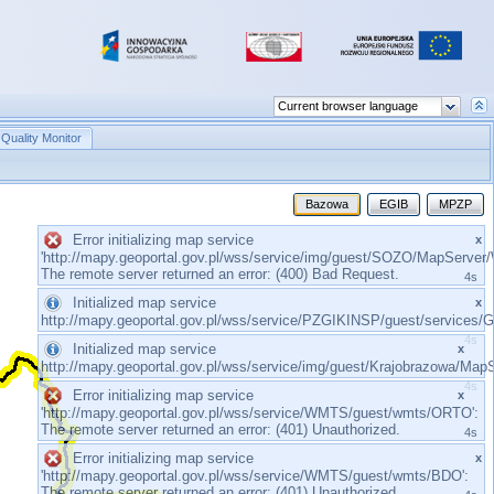
Quality Monitor
Bazowa
EGIB
MPZP
Error initializing map service
x
'http://mapy.geoportal.gov.pl/wss/service/img/guest/SOZO/MapServer
The remote server returned an error: (400) Bad Request.
4s
Initialized map service
x
http://mapy.geoportal.gov.pl/wss/service/PZGIKINSP/guest/servi
4s
Initialized map service
x
http://mapy.geoportal.gov.pl/wss/service/img/guest/Krajobrazowa/M
4s
Error initializing map service
x
'http://mapy.geoportal.gov.pl/wss/service/WMTS/guest/wmts/ORTO':
The remote server returned an error: (401) Unauthorized.
4s
Error initializing map service
x
'http://mapy.geoportal.gov.pl/wss/service/WMTS/guest/wmts/BDO':
The remote server returned an error: (401) Unauthorized.