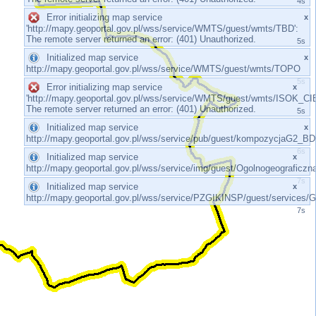
4s
Error initializing map service
x
'http://mapy.geoportal.gov.pl/wss/service/WMTS/guest/wmts/TBD':
The remote server returned an error: (401) Unauthorized.
5s
Initialized map service
x
http://mapy.geoportal.gov.pl/wss/service/WMTS/guest/wmts/TOPO
5s
Error initializing map service
x
'http://mapy.geoportal.gov.pl/wss/service/WMTS/guest/wmts/ISOK_C
The remote server returned an error: (401) Unauthorized.
5s
Initialized map service
x
http://mapy.geoportal.gov.pl/wss/service/pub/guest/kompozycjaG
6s
Initialized map service
x
http://mapy.geoportal.gov.pl/wss/service/img/guest/Ogolnogeografic
6s
Initialized map service
x
http://mapy.geoportal.gov.pl/wss/service/PZGIKINSP/guest/servi
7s