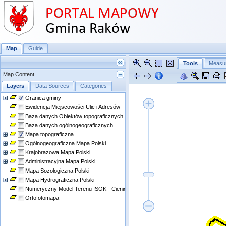
Map
Guide
Tools
Measu
Map Content
Layers
Data Sources
Categories
Granica gminy
Ewidencja Miejscowości Ulic i Adresów
Baza danych Obiektów topograficznych
Baza danych ogólnogeograficznych
Mapa topograficzna
Ogólnogeograficzna Mapa Polski
Krajobrazowa Mapa Polski
Administracyjna Mapa Polski
Mapa Sozologiczna Polski
Mapa Hydrograficzna Polski
Numeryczny Model Terenu ISOK - Cieniowanie i Hipsometria
Ortofotomapa