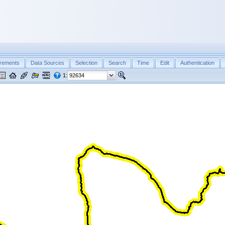
rements
Data Sources
Selection
Search
Time
Edit
Authentication
1: